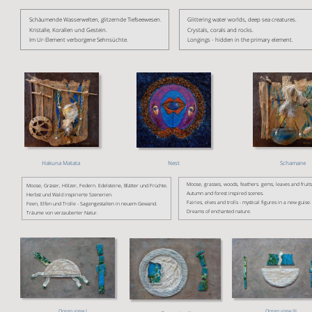
Schäumende Wasserwelten, glitzernde Tiefseewesen. 
Glittering water worlds, deep sea creatures.
Kristalle, Korallen und Gestein.
Crystals, corals and rocks.
Im Ur-Element verborgene Sehnsüchte.
Longings - hidden in the primary element.
Hakuna Matata
Schamane
Nest
Moose, grasses, woods, feathers. gems, leaves and fruits
Moose, Gräser, Hölzer, Federn. Edelsteine, Blätter und Früchte. 
Autumn and forest inspired scenes.
Herbst und Wald inspirierte Szenerien. 
Fairies, elves and trolls - mystical figures in a new guise.
Feen, Elfen und Trolle - Sagengestalten in neuem Gewand. 
Dreams of enchanted nature.
Träume von verzauberter Natur.
Ocean view I
Ocean view III