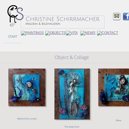
Object & Collage
Behind the curtain
Wave
The deep blue