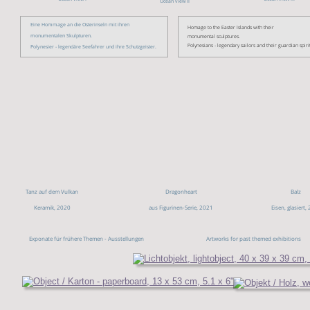
Ocean view II
Eine Hommage an die Osterinseln mit ihren 
Homage to the Easter Islands with their 
monumentalen Skulpturen.
monumental sculptures.
Polynesians - legendary sailors and their guardian spirit
Polynesier - legendäre Seefahrer und ihre Schutzgeister.
Tanz auf dem Vulkan
Dragonheart
Balz
Keramik, 2020
aus Figurinen-Serie, 2021
Eisen, glasiert,
Exponate für frühere Themen - Ausstellungen                                             Artworks for past themed exhibitions 